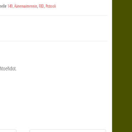
teelle
149
,
Äänenvaimennin
,
F&D
,
Pistooli
ihtoehdot.