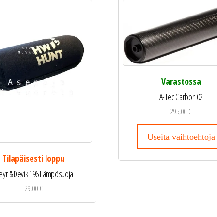
Varastossa
A-Tec Carbon 02
295,00
€
Useita vaihtoehtoja
Tilapäisesti loppu
eyr & Devik 196 Lämpösuoja
29,00
€