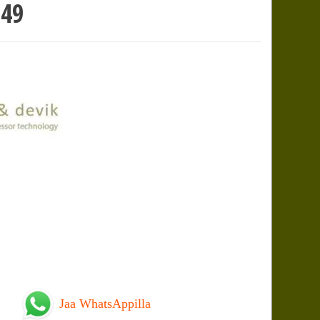
149
Jaa WhatsAppilla