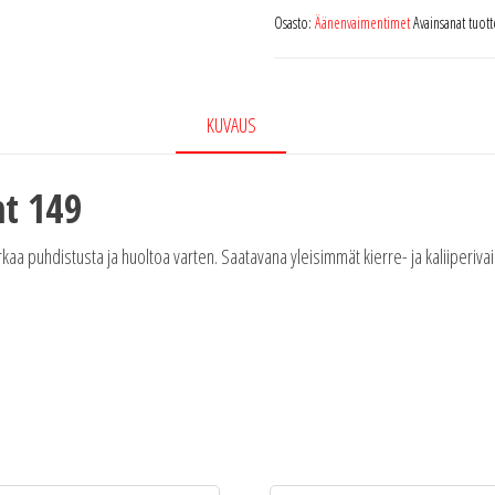
Osasto:
Äänenvaimentimet
Avainsanat tuot
KUVAUS
ht 149
 puhdistusta ja huoltoa varten. Saatavana yleisimmät kierre- ja kaliiperiva