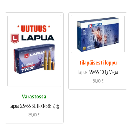
Tilapäisesti loppu
Lapua 6.5×55 10.1g Mega
58,00
€
Varastossa
Lapua 6,5×55 SE TRX N583 7,8g
89,00
€