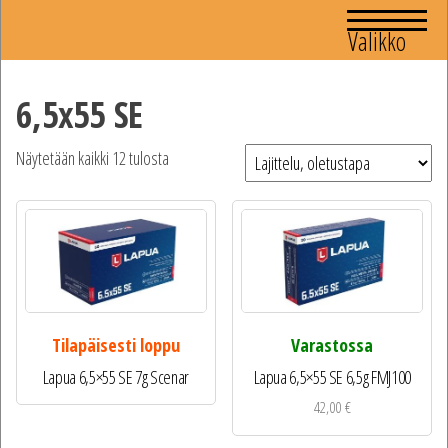
Valikko
6,5x55 SE
Näytetään kaikki 12 tulosta
Tilapäisesti loppu
Varastossa
Lapua 6,5×55 SE 7g Scenar
Lapua 6,5×55 SE 6,5g FMJ100
42,00
€