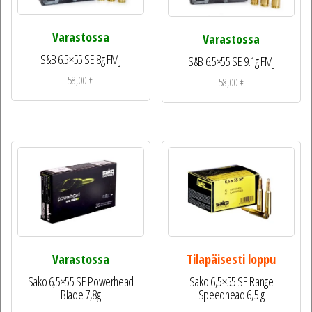
Varastossa
Varastossa
S&B 6.5×55 SE 8g FMJ
S&B 6.5×55 SE 9.1g FMJ
58,00
€
58,00
€
Tilapäisesti loppu
Varastossa
Sako 6,5×55 SE Range
Sako 6,5×55 SE Powerhead
Speedhead 6,5 g
Blade 7,8g