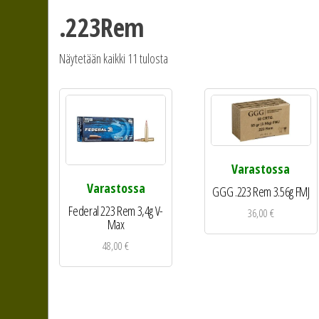
.223Rem
Näytetään kaikki 11 tulosta
Varastossa
Varastossa
GGG .223 Rem 3.56g FMJ
Federal 223 Rem 3,4g V-
36,00
€
Max
48,00
€