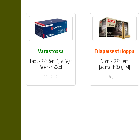
Varastossa
Tilapäisesti loppu
Lapua 223Rem 4,5g 69gr
Norma .223 rem
Scenar 50kpl
Jaktmatch 3.6g FMJ
119,00
€
69,00
€