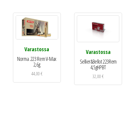
Varastossa
Varastossa
Norma .223 Rem V-Max
Sellier&Bellot 223Rem
2,6g
4,5gHPBT
44,00
€
32,00
€