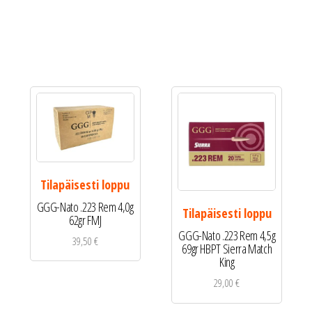
Tilapäisesti loppu
GGG-Nato .223 Rem 4,0g
Tilapäisesti loppu
62gr FMJ
GGG-Nato .223 Rem 4,5g
39,50
€
69gr HBPT Sierra Match
King
29,00
€