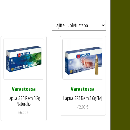
Varastossa
Varastossa
Lapua .223 Rem 3.2g
Lapua .223 Rem 3.6g FMJ
Naturalis
42,00
€
66,00
€