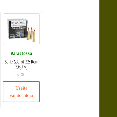
Varastossa
Sellier&Bellot .223 Rem
3,6g FMJ
62,00
€
Useita
vaihtoehtoja