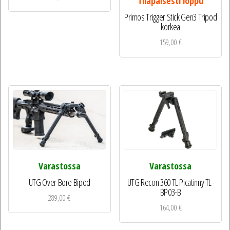
Tilapäisesti loppu
Primos Trigger Stick Gen3 Tripod
korkea
159,00
€
Varastossa
Varastossa
UTG Over Bore Bipod
UTG Recon 360 TL Picatinny TL-
BP03-B
289,00
€
164,00
€