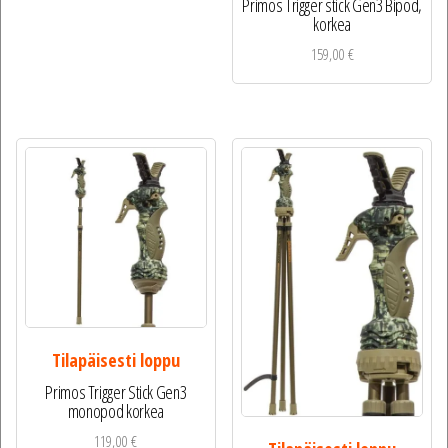
Primos Trigger stick Gen3 Bipod,
korkea
159,00
€
Tilapäisesti loppu
Primos Trigger Stick Gen3
monopod korkea
119,00
€