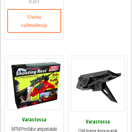
65,00
€
Useita
vaihtoehtoja
Varastossa
Varastossa
MTM Predator ampumatuki
OXA Hunter Ampumatuki