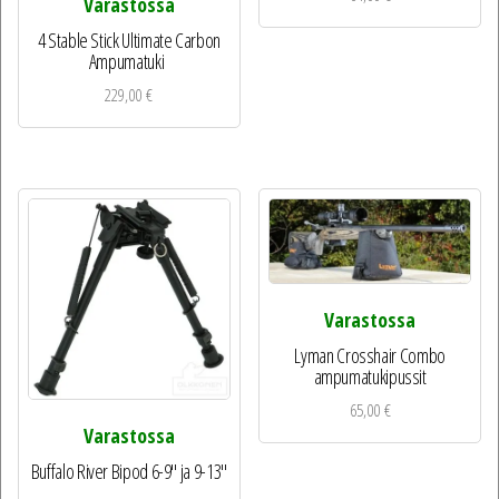
Varastossa
4 Stable Stick Ultimate Carbon
Ampumatuki
229,00
€
Varastossa
Lyman Crosshair Combo
ampumatukipussit
65,00
€
Varastossa
Buffalo River Bipod 6-9″ ja 9-13″