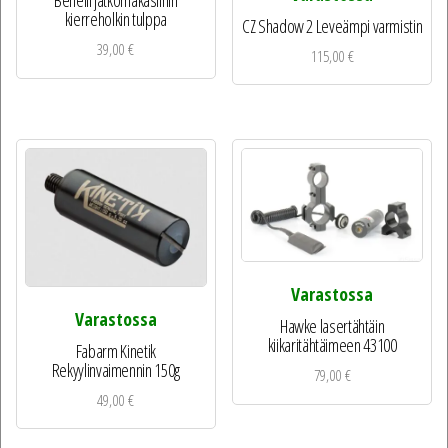
Benelli jatkomakasiinin
kierreholkin tulppa
CZ Shadow 2 Leveämpi varmistin
39,00
€
115,00
€
Varastossa
Varastossa
Hawke lasertähtäin
kiikaritähtäimeen 43100
Fabarm Kinetik
Rekyylinvaimennin 150g
79,00
€
49,00
€