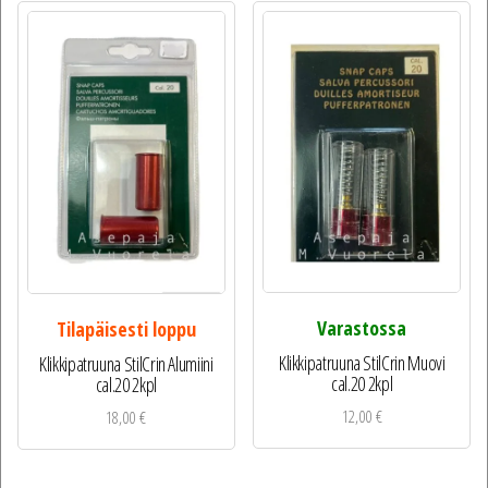
Varastossa
Tilapäisesti loppu
Klikkipatruuna StilCrin Muovi
Klikkipatruuna StilCrin Alumiini
cal.20 2kpl
cal.20 2kpl
12,00
€
18,00
€