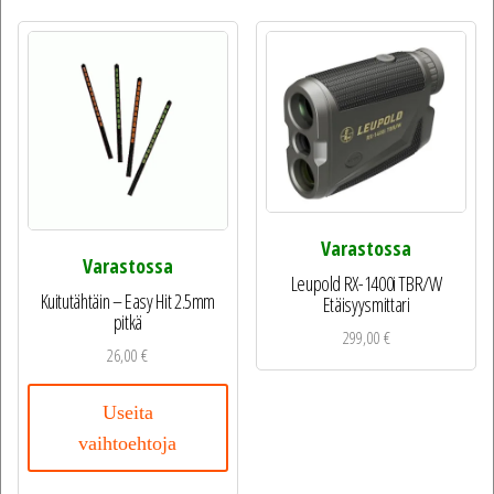
Varastossa
Varastossa
Leupold RX-1400i TBR/W
Kuitutähtäin – Easy Hit 2.5mm
Etäisyysmittari
pitkä
299,00
€
26,00
€
Useita
vaihtoehtoja