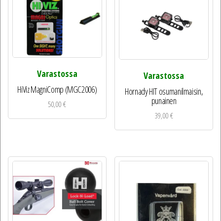
Varastossa
Varastossa
HiViz MagniComp (MGC2006)
Hornady HIT osumanilmaisin,
punainen
50,00
€
39,00
€