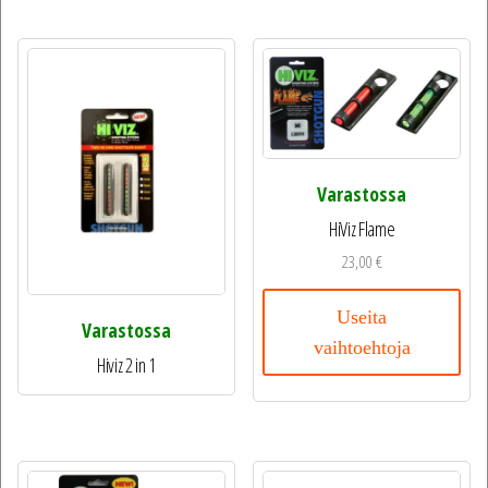
Varastossa
HiViz Flame
23,00
€
Useita
Varastossa
vaihtoehtoja
Hiviz 2 in 1