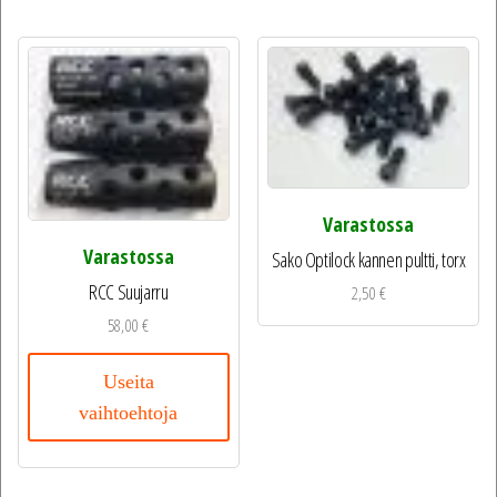
Varastossa
Varastossa
Sako Optilock kannen pultti, torx
RCC Suujarru
2,50
€
58,00
€
Useita
vaihtoehtoja