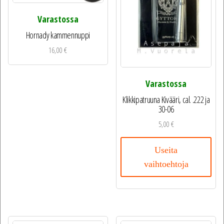
Varastossa
Hornady kammennuppi
16,00
€
Varastossa
Klikkipatruuna Kivääri, cal. .222 ja
30-06
5,00
€
Useita
vaihtoehtoja