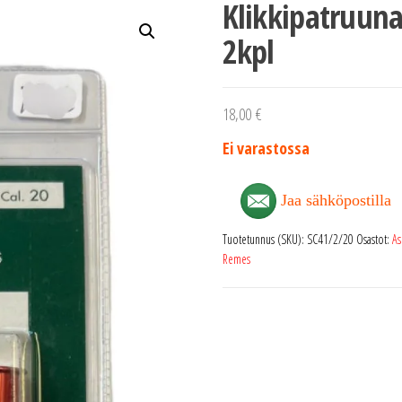
Klikkipatruuna 
2kpl
18,00
€
Ei varastossa
Jaa sähköpostilla
Tuotetunnus (SKU):
SC41/2/20
Osastot:
As
Remes