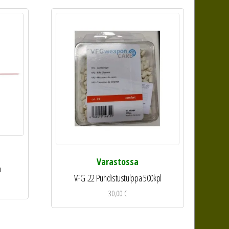
Varastossa
m
VFG .22 Puhdistustulppa 500kpl
30,00
€