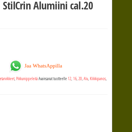
StilCrin Alumiini cal.20
Jaa WhatsAppilla
etarvikkeet
,
Pikkunippeleitä
Avainsanat tuotteelle
12
,
16
,
20
,
Alu
,
Klikkipanos
,