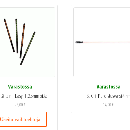
Varastossa
Varastossa
utähtäin – Easy Hit 2.5mm pitkä
StilCrin Puhdistusvarsi 4m
26,00
€
14,00
€
Useita vaihtoehtoja