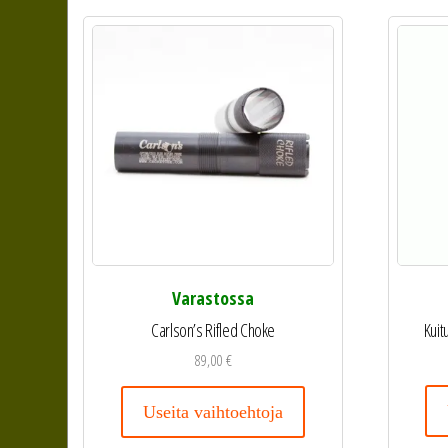
Varastossa
Kuit
Carlson’s Rifled Choke
89,00
€
Useita vaihtoehtoja