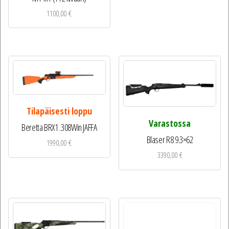
1100,00
€
Tilapäisesti loppu
Varastossa
Beretta BRX1 .308Win JAFFA
Blaser R8 9.3×62
1990,00
€
3390,00
€