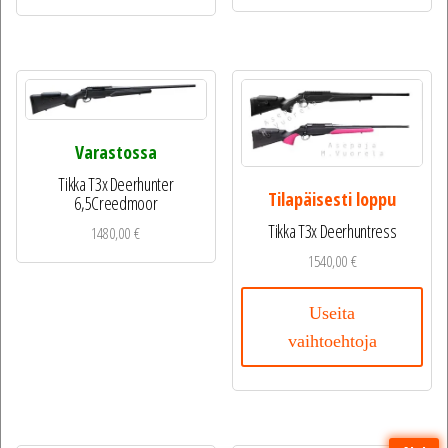
Varastossa
Tikka T3x Deerhunter
Tilapäisesti loppu
6,5Creedmoor
Tikka T3x Deerhuntress
1480,00
€
1540,00
€
Useita
vaihtoehtoja