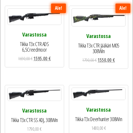
Ale!
Ale!
Varastossa
Varastossa
Tikka T3x CTR ADS
Tikka T3x CTR Jääkäri M05
6,5Creedmoor
308Win
Alkuperäinen
Nykyinen
1690,00
€
1595,00
€
Alkuperäinen
Nykyinen
1790,00
€
1550,00
€
hinta
hinta
hinta
hinta
oli:
on:
oli:
on:
1690,00 €.
1595,00 €.
1790,00 €.
1550,00 €.
Varastossa
Varastossa
Tikka T3x Deerhunter 308Win
Tikka T3x CTR SS ADJ, 308Win
1480,00
€
1790,00
€