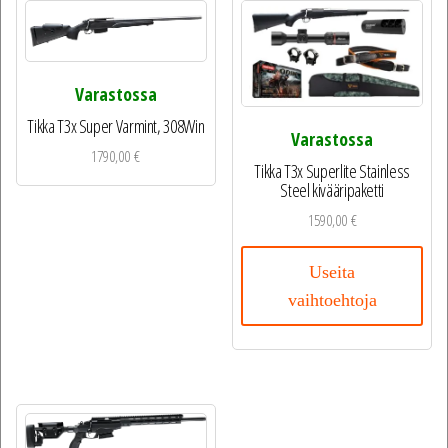
Varastossa
Tikka T3x Super Varmint, 308Win
Varastossa
1790,00
€
Tikka T3x Superlite Stainless
Steel kivääripaketti
1590,00
€
Useita
vaihtoehtoja