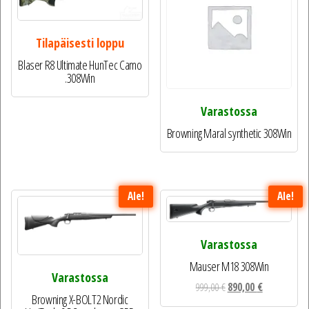
Tilapäisesti loppu
Blaser R8 Ultimate HunTec Camo
.308Win
Varastossa
Browning Maral synthetic 308Win
Ale!
Ale!
Varastossa
Mauser M18 308Win
Varastossa
Alkuperäinen
Nykyinen
999,00
€
890,00
€
Browning X-BOLT2 Nordic
hinta
hinta