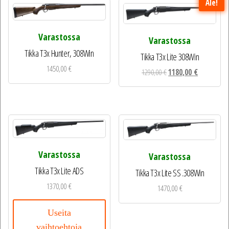
Ale!
Varastossa
Varastossa
Tikka T3x Hunter, 308Win
Tikka T3x Lite 308Win
1450,00
€
Alkuperäinen
Nykyinen
1290,00
€
1180,00
€
hinta
hinta
oli:
on:
1290,00 €.
1180,00 €.
Varastossa
Varastossa
Tikka T3x Lite ADS
Tikka T3x Lite SS .308Win
1370,00
€
1470,00
€
Useita
vaihtoehtoja