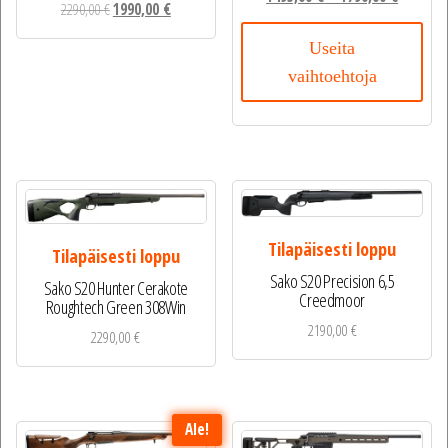
Alkuperäinen
Nykyinen
2290,00
€
1990,00
€
hinta
hinta
Useita
oli:
on:
vaihtoehtoja
2290,00 €.
1990,00 €.
Tilapäisesti loppu
Tilapäisesti loppu
Sako S20 Precision 6,5
Sako S20 Hunter Cerakote
Creedmoor
Roughtech Green 308Win
2190,00
€
2290,00
€
Ale!