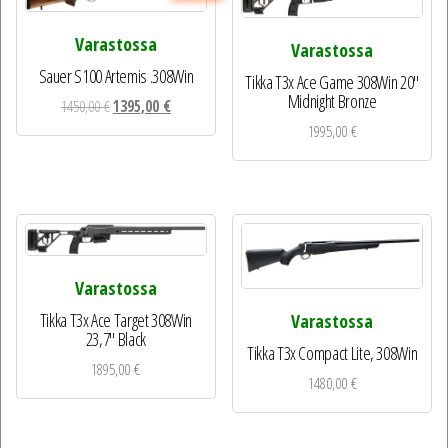
Varastossa
Varastossa
Sauer S100 Artemis .308Win
Tikka T3x Ace Game 308Win 20″
Midnight Bronze
Alkuperäinen
Nykyinen
1450,00
€
1395,00
€
hinta
hinta
1995,00
€
oli:
on:
1450,00 €.
1395,00 €.
Varastossa
Tikka T3x Ace Target 308Win
Varastossa
23,7″ Black
Tikka T3x Compact Lite, 308Win
1895,00
€
1480,00
€