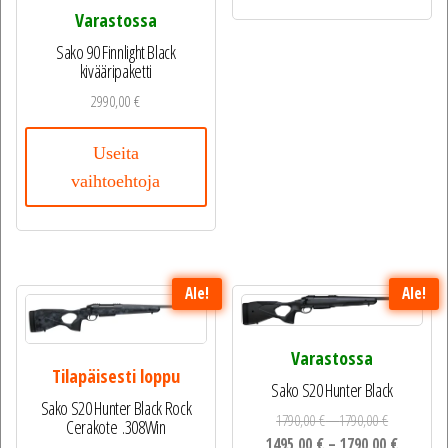
Varastossa
Sako 90 Finnlight Black
kivääripaketti
2990,00
€
Useita
vaihtoehtoja
Ale!
Ale!
Varastossa
Tilapäisesti loppu
Sako S20 Hunter Black
Sako S20 Hunter Black Rock
1790,00
€
–
1790,00
€
Cerakote .308Win
1495,00
€
–
1790,00
€