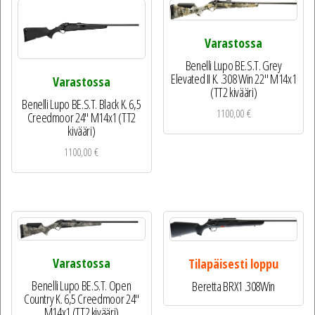
Varastossa
Benelli Lupo BE.S.T. Grey
Elevated II K. .308 Win 22″ M14x1
Varastossa
(TT2 kivääri)
Benelli Lupo BE.S.T. Black K. 6,5
1100,00
€
Creedmoor 24″ M14x1 (TT2
kivääri)
1100,00
€
Varastossa
Tilapäisesti loppu
Benelli Lupo BE.S.T. Open
Beretta BRX1 .308Win
Country K. 6,5 Creedmoor 24″
M14x1 (TT2 kivääri)