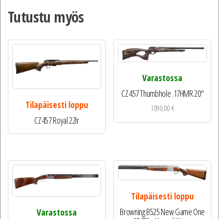
Tutustu myös
Varastossa
CZ 457 Thumbhole .17HMR 20″
Tilapäisesti loppu
1090,00
€
CZ 457 Royal 22lr
Tilapäisesti loppu
Browning B525 New Game One
Varastossa