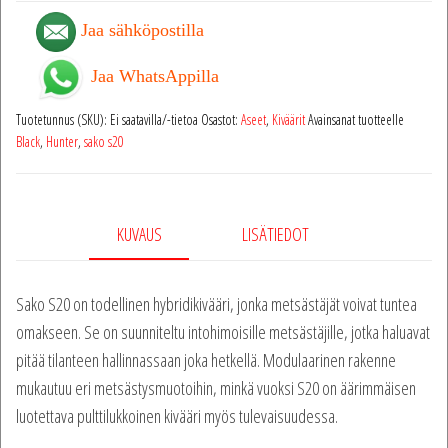
Jaa sähköpostilla
Jaa WhatsAppilla
Tuotetunnus (SKU):
Ei saatavilla/-tietoa
Osastot:
Aseet
,
Kiväärit
Avainsanat tuotteelle
Black
,
Hunter
,
sako s20
KUVAUS
LISÄTIEDOT
Sako S20 on todellinen hybridikivääri, jonka metsästäjät voivat tuntea
omakseen. Se on suunniteltu intohimoisille metsästäjille, jotka haluavat
pitää tilanteen hallinnassaan joka hetkellä. Modulaarinen rakenne
mukautuu eri metsästysmuotoihin, minkä vuoksi S20 on äärimmäisen
luotettava pulttilukkoinen kivääri myös tulevaisuudessa.