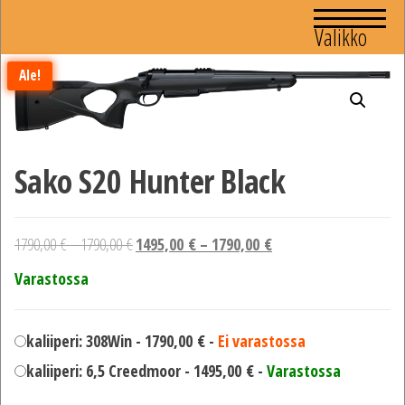
Valikko
Ale!
Sako S20 Hunter Black
1790,00
€
–
1790,00
€
1495,00
€
–
1790,00
€
Varastossa
kaliiperi: 308Win -
1790,00
€
-
Ei varastossa
kaliiperi: 6,5 Creedmoor -
1495,00
€
-
Varastossa