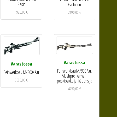
Basic
Evolution
1920,00
€
2190,00
€
Varastossa
Varastossa
Feinwerkbau M/900 Alu,
Feinwerkbau M/800X Alu
Meshpro-kahva, -
3680,00
€
poskipakka ja -kädensija
4750,00
€