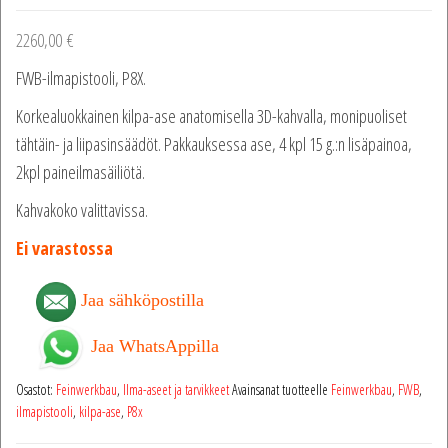
2260,00
€
FWB-ilmapistooli, P8X.
Korkealuokkainen kilpa-ase anatomisella 3D-kahvalla, monipuoliset
tähtäin- ja liipasinsäädöt. Pakkauksessa ase, 4 kpl 15 g.:n lisäpainoa,
2kpl paineilmasäiliötä.
Kahvakoko valittavissa.
Ei varastossa
Jaa sähköpostilla
Jaa WhatsAppilla
Osastot:
Feinwerkbau
,
Ilma-aseet ja tarvikkeet
Avainsanat tuotteelle
Feinwerkbau
,
FWB
,
ilmapistooli
,
kilpa-ase
,
P8x