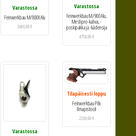
Varastossa
Varastossa
Feinwerkbau M/900 Alu,
Feinwerkbau M/800X Alu
Meshpro-kahva, -
3680,00
€
poskipakka ja -kädensija
4750,00
€
Tilapäisesti loppu
Feinwerkbau P8x
Ilmapistooli
2260,00
€
Varastossa