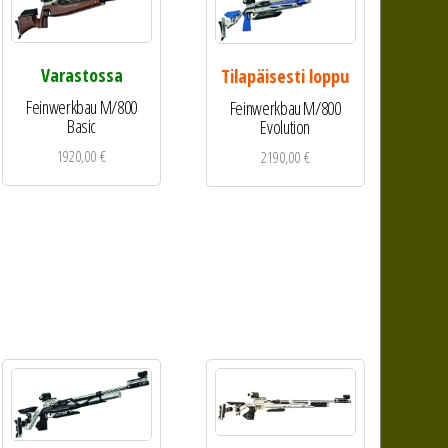
Varastossa
Tilapäisesti loppu
Feinwerkbau M/800
Feinwerkbau M/800
Basic
Evolution
1920,00
€
2190,00
€