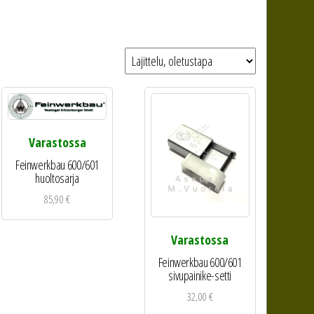
Varastossa
Feinwerkbau 600/601
huoltosarja
85,90
€
Varastossa
Feinwerkbau 600/601
sivupainike-setti
32,00
€