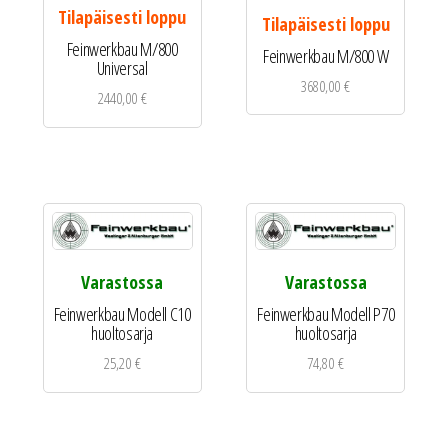
Tilapäisesti loppu
Tilapäisesti loppu
Feinwerkbau M/800
Feinwerkbau M/800 W
Universal
3680,00
€
2440,00
€
Varastossa
Varastossa
Feinwerkbau Modell C10
Feinwerkbau Modell P70
huoltosarja
huoltosarja
25,20
€
74,80
€