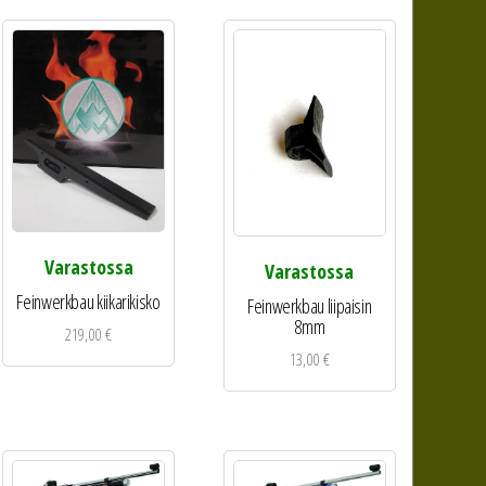
Varastossa
Varastossa
Feinwerkbau kiikarikisko
Feinwerkbau liipaisin
8mm
219,00
€
13,00
€