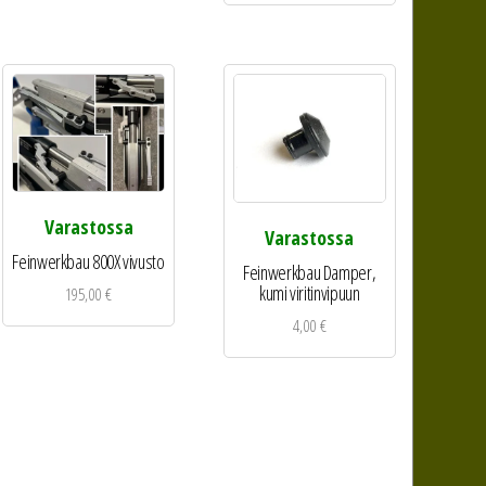
Varastossa
Varastossa
Feinwerkbau 800X vivusto
Feinwerkbau Damper,
kumi viritinvipuun
195,00
€
4,00
€