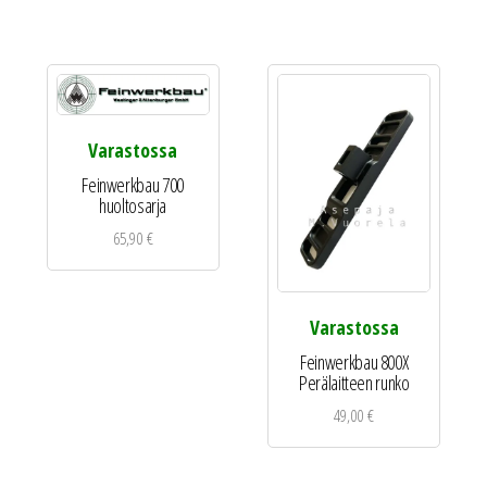
Varastossa
Feinwerkbau 700
huoltosarja
65,90
€
Varastossa
Feinwerkbau 800X
Perälaitteen runko
49,00
€