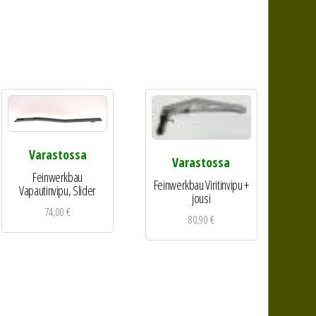
Varastossa
Varastossa
Feinwerkbau
Feinwerkbau Viritinvipu +
Vapautinvipu, Slider
jousi
74,00
€
80,90
€