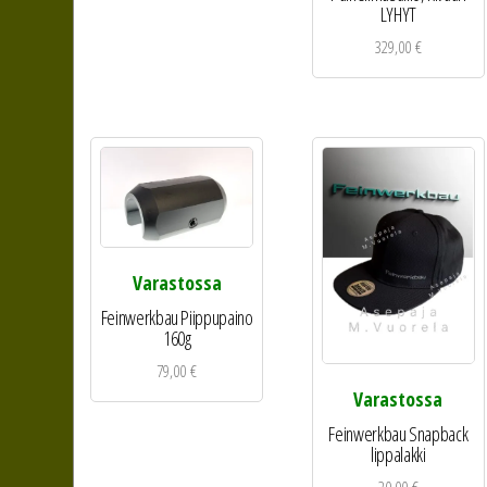
LYHYT
329,00
€
Varastossa
Feinwerkbau Piippupaino
160g
79,00
€
Varastossa
Feinwerkbau Snapback
lippalakki