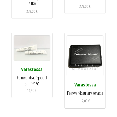
PITKÄ
279,00
€
329,00
€
Varastossa
Feinwerkbau Special
grease 4g
Varastossa
16,90
€
Feinwerkbau tarvikerasia
12,00
€