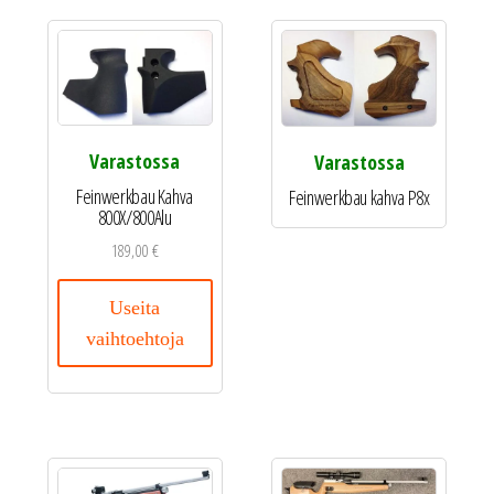
Varastossa
Varastossa
Feinwerkbau Kahva
Feinwerkbau kahva P8x
800X/800Alu
189,00
€
Useita
vaihtoehtoja