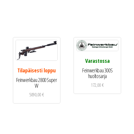
Varastossa
Feinwerkbau 300S
Tilapäisesti loppu
huoltosarja
Feinwerkbau 2800 Super
172,00
€
W
5090,00
€