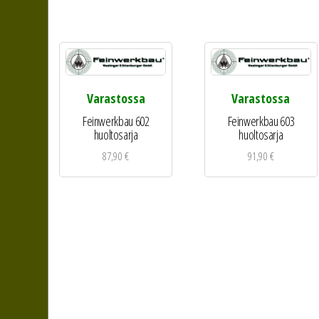
Varastossa
Varastossa
Feinwerkbau 602
Feinwerkbau 603
huoltosarja
huoltosarja
87,90
€
91,90
€