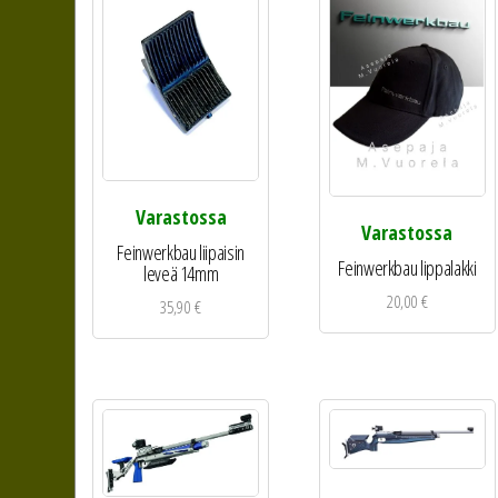
Varastossa
Varastossa
Feinwerkbau liipaisin
Feinwerkbau lippalakki
leveä 14mm
20,00
€
35,90
€