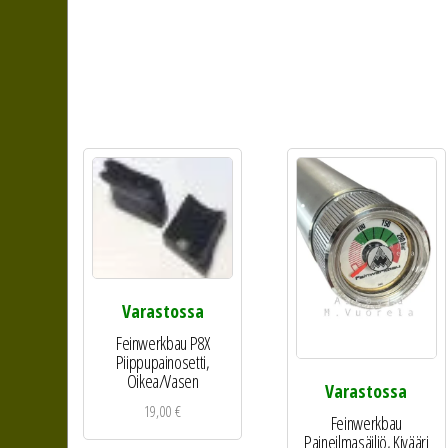
Varastossa
Feinwerkbau P8X
Piippupainosetti,
Oikea/Vasen
Varastossa
19,00
€
Feinwerkbau
Paineilmasäiliö, Kivääri