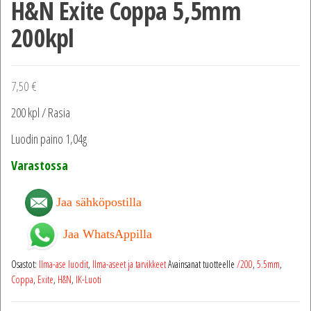
H&N Exite Coppa 5,5mm
200kpl
7,50
€
200 kpl / Rasia
Luodin paino 1,04g
Varastossa
Jaa sähköpostilla
Jaa WhatsAppilla
Osastot:
Ilma-ase luodit
,
Ilma-aseet ja tarvikkeet
Avainsanat tuotteelle
/200
,
5.5mm
,
Coppa
,
Exite
,
H&N
,
IK-Luoti