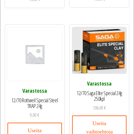
Varastossa
Varastossa
12/70 Saga Elite Special 24g
250kpl
12/70 Rottweil Special Steel
TRAP 24g
106,00
€
9,00
€
Useita
Useita
vaihtoehtoja