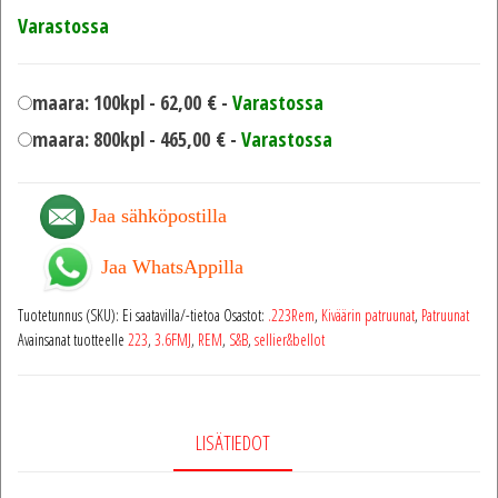
Varastossa
maara: 100kpl -
62,00
€
-
Varastossa
maara: 800kpl -
465,00
€
-
Varastossa
Jaa sähköpostilla
Jaa WhatsAppilla
Tuotetunnus (SKU):
Ei saatavilla/-tietoa
Osastot:
.223Rem
,
Kiväärin patruunat
,
Patruunat
Avainsanat tuotteelle
223
,
3.6FMJ
,
REM
,
S&B
,
sellier&bellot
LISÄTIEDOT