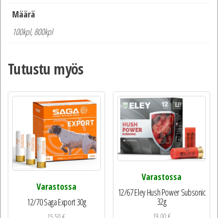
Määrä
100kpl, 800kpl
Tutustu myös
Varastossa
Varastossa
12/67 Eley Hush Power Subsonic
32g
12/70 Saga Export 30g
19,00
€
15,50
€