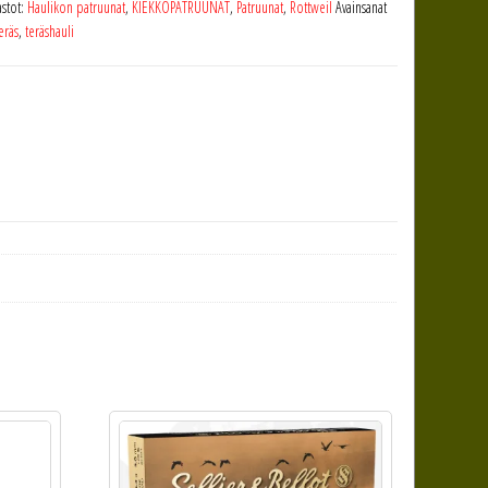
stot:
Haulikon patruunat
,
KIEKKOPATRUUNAT
,
Patruunat
,
Rottweil
Avainsanat
eräs
,
teräshauli