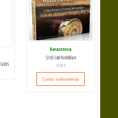
Varastossa
12/65 S&B Red&Black
LL GUNS
13,00
€
Useita vaihtoehtoja