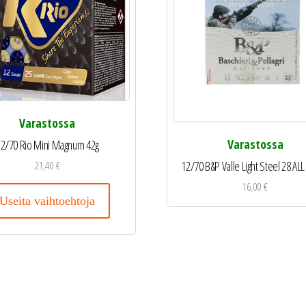
Varastossa
Varastossa
2/70 Rio Mini Magnum 42g
12/70 B&P Valle Light Steel 28 A
21,40
€
16,00
€
Useita vaihtoehtoja