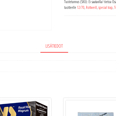
Tuotetunnus (SKU):
Ei saatavilla/-tietoa
Osa
tuotteelle
12/70
,
Rottweill
,
special trap
,
T
LISÄTIEDOT