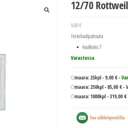
12/70 Rottweil
9,00
€
Teräshaulipatruuna
Haulikoko 7
Varastossa
maara: 25kpl -
9,00
€
-
Va
maara: 250kpl -
85,00
€
-
maara: 1000kpl -
319,00
€
Jaa sähköpostilla