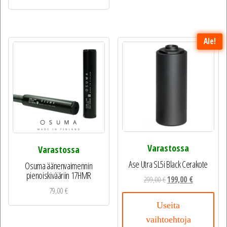
Ale!
Varastossa
Varastossa
Ase Utra SL5i Black Cerakote
Osuma äänenvaimennin
pienoiskivääriin 17HMR
299,00
€
199,00
€
79,00
€
Useita
vaihtoehtoja