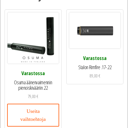
Varastossa
Stalon Rimfire .17-.22
Varastossa
89,00
€
Osuma äänenvaimennin
pienoiskivääriin .22
79,00
€
Useita
vaihtoehtoja