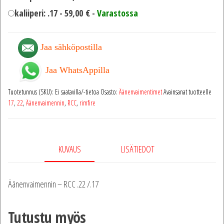
kaliiperi: .17 -
59,00
€
-
Varastossa
Jaa sähköpostilla
Jaa WhatsAppilla
Tuotetunnus (SKU):
Ei saatavilla/-tietoa
Osasto:
Äänenvaimentimet
Avainsanat tuotteelle
17
,
22
,
Äänenvaimennin
,
RCC
,
rimfire
KUVAUS
LISÄTIEDOT
Äänenvaimennin – RCC .22 /.17
Tutustu myös