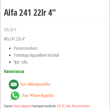
Alfa 241 22lr 4″
695,00
€
Alfa 241 22lr 4″
Pienoisrevolveri
Toimintapa lippaallinen kertatuli
9ptr. rulla
Varastossa
Jaa sähköpostilla
Jaa WhatsAppilla
Osastot:
Aseet
,
Käsiaseet
Avainsanat tuotteelle
241 4"
,
Alfa
,
Pienoisrevolveri