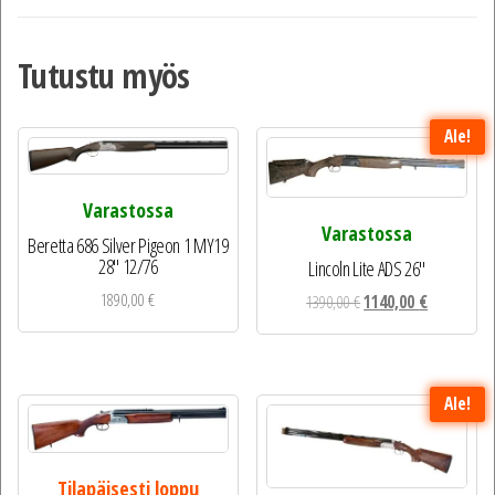
Tutustu myös
Ale!
Varastossa
Varastossa
Beretta 686 Silver Pigeon 1 MY19
28″ 12/76
Lincoln Lite ADS 26″
1890,00
€
Alkuperäinen
Nykyinen
1390,00
€
1140,00
€
hinta
hinta
oli:
on:
1390,00 €.
1140,00 €.
Ale!
Tilapäisesti loppu