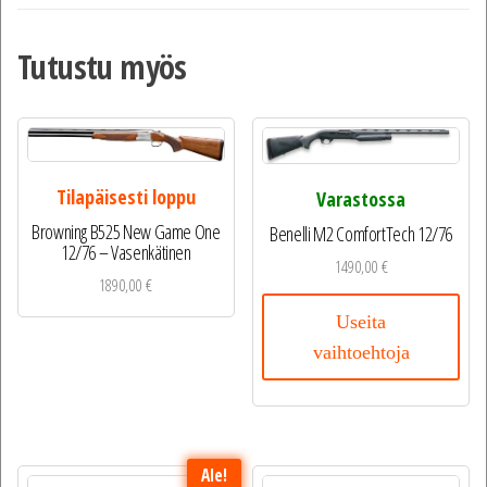
Tutustu myös
Tilapäisesti loppu
Varastossa
Browning B525 New Game One
Benelli M2 ComfortTech 12/76
12/76 – Vasenkätinen
1490,00
€
1890,00
€
Useita
vaihtoehtoja
Ale!