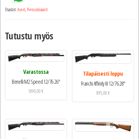
Osastot:
Aseet
,
Pienoiskiväärit
Tutustu myös
Varastossa
Tilapäisesti loppu
Benelli M2 Speed 12/76 26″
Franchi Affinity III 12/76 28″
1890,00
€
895,00
€