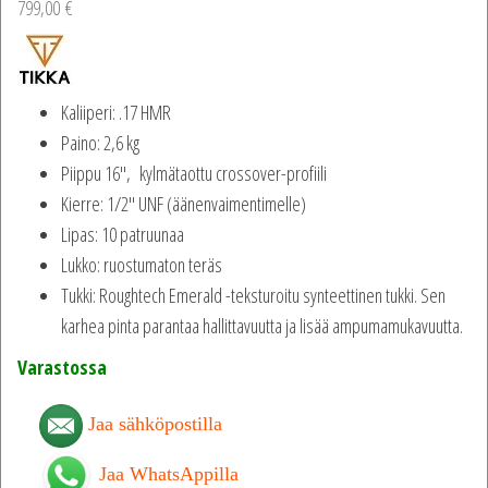
799,00
€
Kaliiperi: .17 HMR
Paino: 2,6 kg
Piippu 16″, kylmätaottu crossover-profiili
Kierre: 1/2″ UNF (äänenvaimentimelle)
Lipas: 10 patruunaa
Lukko: ruostumaton teräs
Tukki: Roughtech Emerald -teksturoitu synteettinen tukki. Sen
karhea pinta parantaa hallittavuutta ja lisää ampumamukavuutta.
Varastossa
Jaa sähköpostilla
Jaa WhatsAppilla