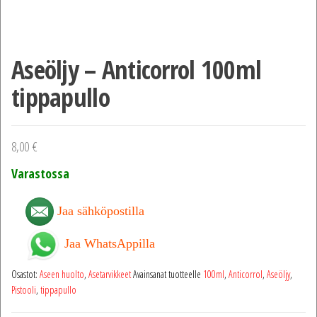
Aseöljy – Anticorrol 100ml
tippapullo
8,00
€
Varastossa
Jaa sähköpostilla
Jaa WhatsAppilla
Osastot:
Aseen huolto
,
Asetarvikkeet
Avainsanat tuotteelle
100ml
,
Anticorrol
,
Aseöljy
,
Pistooli
,
tippapullo