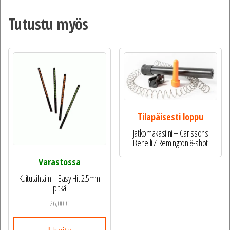
Tutustu myös
Tilapäisesti loppu
Jatkomakasiini – Carlssons
Benelli / Remington 8-shot
Varastossa
Kuitutähtäin – Easy Hit 2.5mm
pitkä
26,00
€
Useita