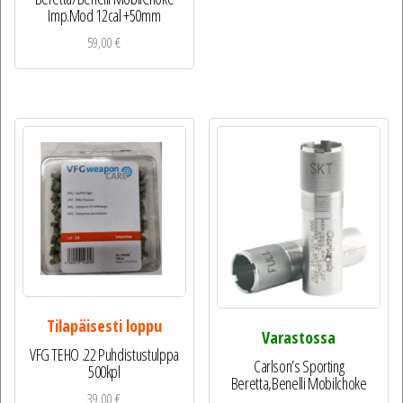
Imp.Mod 12cal +50mm
59,00
€
Tilapäisesti loppu
Varastossa
VFG TEHO .22 Puhdistustulppa
Carlson’s Sporting
500kpl
Beretta,Benelli Mobilchoke
39,00
€