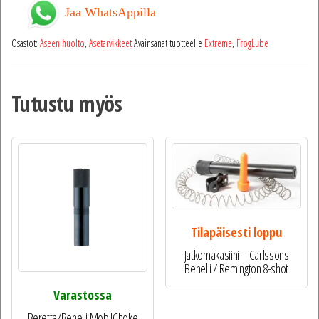
Jaa WhatsAppilla
Osastot:
Aseen huolto
,
Asetarvikkeet
Avainsanat tuotteelle
Extreme
,
FrogLube
Tutustu myös
Tilapäisesti loppu
Jatkomakasiini – Carlssons
Benelli / Remington 8-shot
Varastossa
Beretta/Benelli MobilChoke