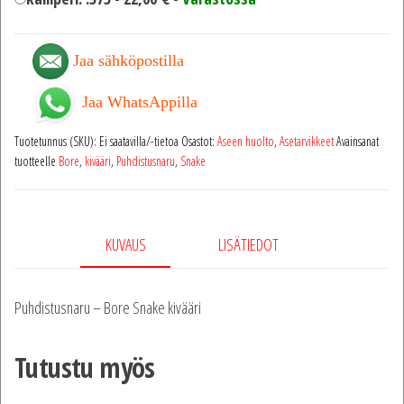
Jaa sähköpostilla
Jaa WhatsAppilla
Tuotetunnus (SKU):
Ei saatavilla/-tietoa
Osastot:
Aseen huolto
,
Asetarvikkeet
Avainsanat
tuotteelle
Bore
,
kivääri
,
Puhdistusnaru
,
Snake
KUVAUS
LISÄTIEDOT
Puhdistusnaru – Bore Snake kivääri
Tutustu myös