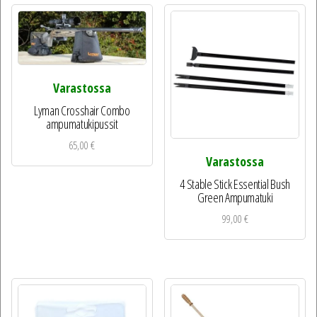
Varastossa
Lyman Crosshair Combo
ampumatukipussit
65,00
€
Varastossa
4 Stable Stick Essential Bush
Green Ampumatuki
99,00
€