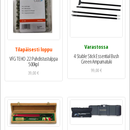
Varastossa
Tilapäisesti loppu
4 Stable Stick Essential Bush
VFG TEHO .22 Puhdistustulppa
Green Ampumatuki
500kpl
99,00
€
39,00
€