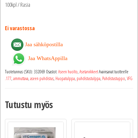
100kpl / Rasia
Ei varastossa
Jaa sähköpostilla
Jaa WhatsAppilla
Tuotetunnus (SKU):
332069
Osastot:
Aseen huolto
,
Asetarvikkeet
Avainsanat tuotteelle
.177
,
ammuttava
,
aseen puhdistus
,
Huopatulppa
,
puhdistustulppa
,
Puhdistustuppo
,
VFG
Tutustu myös