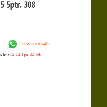
5 5ptr. 308
Jaa WhatsAppilla
tuotteelle
308
,
5ptr
,
Lipas
,
M55
,
Tikka