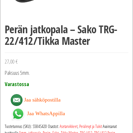
Perän jatkopala – Sako TRG-
22/412/Tikka Master
27,00
€
Paksuus 5mm.
Varastossa
Jaa sähköpostilla
Jaa WhatsAppilla
Tuotetunnus (SKU):
S584S420
Osastot:
Asetarvikkeet
,
Perälevyt ja Tukit
Avainsanat
tuotteelle
5mm
,
jatkopala
,
Perän
,
Sako
,
Tikka Master
,
TRG/412
,
TRG/412 Perän