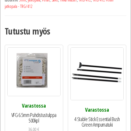
jatkopala - TRG/412
Tutustu myös
Varastossa
Varastossa
VFG 6.5mm Puhdistustulppa
4 Stable Stick Essential Bush
500kpl
Green Ampumatuki
36,00
€