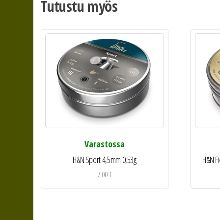
Tutustu myös
Varastossa
H&N Fi
H&N Sport 4,5mm 0,53g
7,00
€