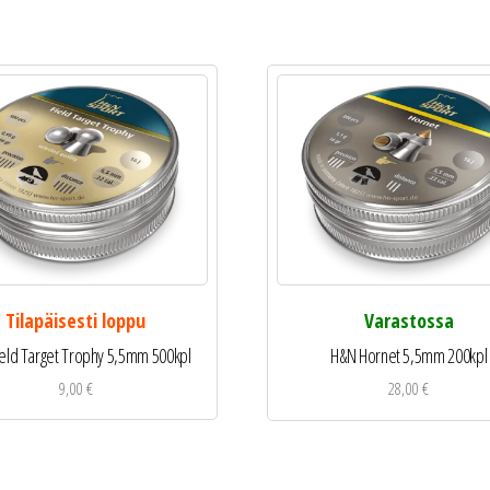
Tilapäisesti loppu
Varastossa
eld Target Trophy 5,5mm 500kpl
H&N Hornet 5,5mm 200kpl
9,00
€
28,00
€