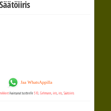
äätöiiris
Jaa WhatsAppilla
rvikkeet
Avainsanat tuotteelle
510
,
Gehmann
,
iiris
,
iris
,
Säätöiiris