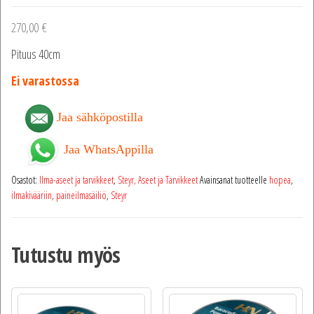
270,00
€
Pituus 40cm
Ei varastossa
Jaa sähköpostilla
Jaa WhatsAppilla
Osastot:
Ilma-aseet ja tarvikkeet
,
Steyr, Aseet ja Tarvikkeet
Avainsanat tuotteelle
hopea
,
ilmakivääriin
,
paineilmasäiliö
,
Steyr
Tutustu myös