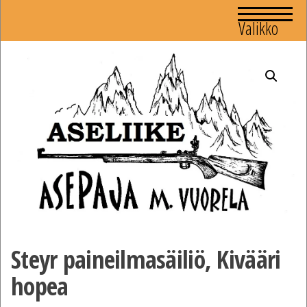
Valikko
Steyr paineilmasäiliö, Kivääri
hopea