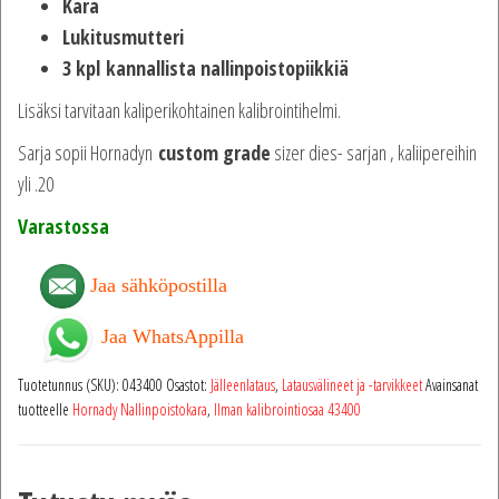
Kara
Lukitusmutteri
3 kpl
kannallista nallinpoistopiikkiä
Lisäksi tarvitaan kaliperikohtainen kalibrointihelmi.
Sarja sopii Hornadyn
custom grade
sizer dies- sarjan , kaliipereihin
yli .20
Varastossa
Jaa sähköpostilla
Jaa WhatsAppilla
Tuotetunnus (SKU):
043400
Osastot:
Jälleenlataus
,
Latausvälineet ja -tarvikkeet
Avainsanat
tuotteelle
Hornady Nallinpoistokara
,
Ilman kalibrointiosaa 43400