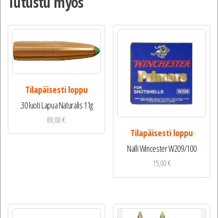
Tutustu myös
Tilapäisesti loppu
.30 luoti Lapua Naturalis 11g
89,00
€
Tilapäisesti loppu
Nalli Wincester W209/100
15,00
€