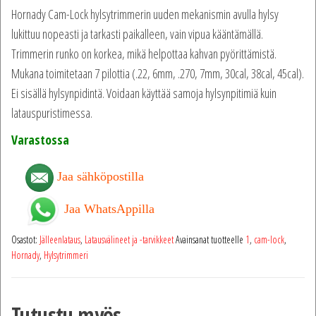
Hornady Cam-Lock hylsytrimmerin uuden mekanismin avulla hylsy
lukittuu nopeasti ja tarkasti paikalleen, vain vipua kääntämällä.
Trimmerin runko on korkea, mikä helpottaa kahvan pyörittämistä.
Mukana toimitetaan 7 pilottia (.22, 6mm, .270, 7mm, 30cal, 38cal, 45cal).
Ei sisällä hylsynpidintä. Voidaan käyttää samoja hylsynpitimiä kuin
latauspuristimessa.
Varastossa
Jaa sähköpostilla
Jaa WhatsAppilla
Osastot:
Jälleenlataus
,
Latausvälineet ja -tarvikkeet
Avainsanat tuotteelle
1
,
cam-lock
,
Hornady
,
Hylsytrimmeri
Tutustu myös