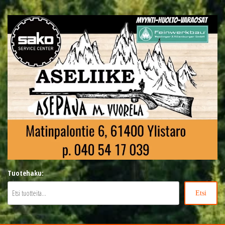
Siirry
suoraan
sisältöön
Asepaja M. Vuorela
Aseet, patruunat, asesepän työt, sako
Tuotehaku:
service center, feinwerkbau
Etsi