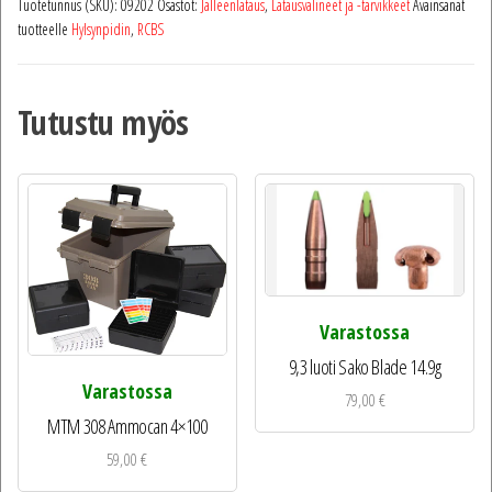
Tuotetunnus (SKU):
09202
Osastot:
Jälleenlataus
,
Latausvälineet ja -tarvikkeet
Avainsanat
tuotteelle
Hylsynpidin
,
RCBS
Tutustu myös
Varastossa
9,3 luoti Sako Blade 14.9g
Varastossa
79,00
€
MTM 308 Ammocan 4×100
59,00
€