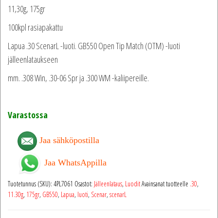
11,30g, 175gr
100kpl rasiapakattu
Lapua .30 ScenarL -luoti. GB550 Open Tip Match (OTM) -luoti
jälleenlataukseen
mm. .308 Win, .30-06 Spr ja .300 WM -kaliipereille.
Varastossa
Jaa sähköpostilla
Jaa WhatsAppilla
Tuotetunnus (SKU):
4PL7061
Osastot:
Jälleenlataus
,
Luodit
Avainsanat tuotteelle
.30
,
11.30g
,
175gr
,
GB550
,
Lapua
,
luoti
,
Scenar
,
scenarL