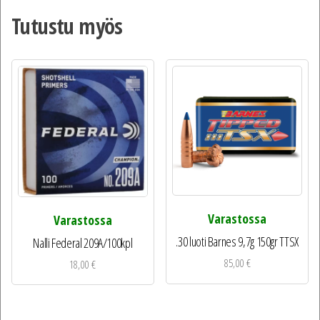
Tutustu myös
Varastossa
Varastossa
.30 luoti Barnes 9,7g 150gr TTSX
Nalli Federal 209A/100kpl
85,00
€
18,00
€