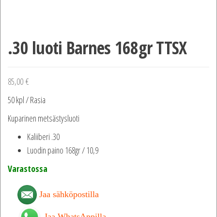
.30 luoti Barnes 168gr TTSX
85,00
€
50 kpl / Rasia
Kuparinen metsästysluoti
Kaliiberi .30
Luodin paino 168gr / 10,9
Varastossa
Jaa sähköpostilla
Jaa WhatsAppilla