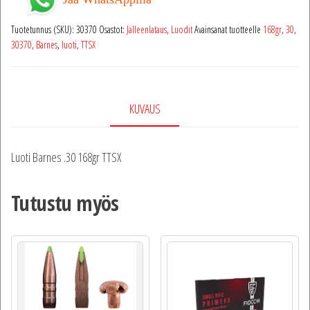
Tuotetunnus (SKU):
30370
Osastot:
Jälleenlataus
,
Luodit
Avainsanat tuotteelle
168gr
,
30
,
30370
,
Barnes
,
luoti
,
TTSX
KUVAUS
Luoti Barnes .30 168gr TTSX
Tutustu myös