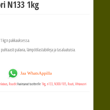
ori N133 1kg
i 1 kg:n pakkauksessa.
 puhtaasti palavia, lämpötilastabiileja ja tasalaatuisia.
Jaa WhatsAppilla
nlataus
,
Ruudit
Avainsanat tuotteelle
1kg
,
n133
,
N300/105
,
Ruuti
,
Vihtavuori