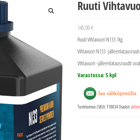
Ruuti Vihtavu
145,00
€
Ruuti Vihtavuori N133 1kg
Vihtavuori N133 -jälleenlatausruut
Vihtavuori -jälleenlatausruudit ovat
Varastossa: 5 kpl
Jaa sähköpostilla
Tuotetunnus (SKU):
T10034
Osastot:
Jällee