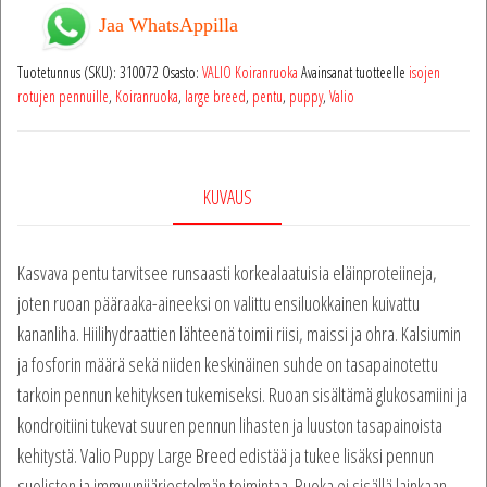
Jaa WhatsAppilla
Tuotetunnus (SKU):
310072
Osasto:
VALIO Koiranruoka
Avainsanat tuotteelle
isojen
rotujen pennuille
,
Koiranruoka
,
large breed
,
pentu
,
puppy
,
Valio
KUVAUS
Kasvava pentu tarvitsee runsaasti korkealaatuisia eläinproteiineja,
joten ruoan pääraaka-aineeksi on valittu ensiluokkainen kuivattu
kananliha. Hiilihydraattien lähteenä toimii riisi, maissi ja ohra. Kalsiumin
ja fosforin määrä sekä niiden keskinäinen suhde on tasapainotettu
tarkoin pennun kehityksen tukemiseksi. Ruoan sisältämä glukosamiini ja
kondroitiini tukevat suuren pennun lihasten ja luuston tasapainoista
kehitystä. Valio Puppy Large Breed edistää ja tukee lisäksi pennun
suoliston ja immuunijärjestelmän toimintaa. Ruoka ei sisällä lainkaan