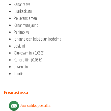
Kananrasva
Juurikaskuitu
Pellavansiemen
Kananmunajauho
Panimoiiva
Johanneksen leipäpuun hedelmä
Lesitiini
Glukosamiini (0,03%)
Kondroitiini (0,03%)
L-karnitiini
Tauriini
Ei varastossa
Jaa sähköpostilla