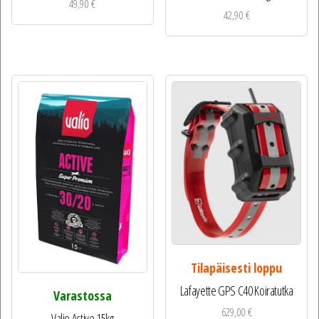
49,90
€
42,90
€
Tilapäisesti loppu
Lafayette GPS C40 Koiratutka
Varastossa
629,00
€
Valio Active 15kg