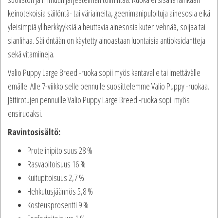
keinotekoisia säilöntä- tai väriaineita, geenimanipuloituja ainesosia eikä
yleisimpiä yliherkkyyksiä aiheuttavia ainesosia kuten vehnää, soijaa tai
sianlihaa. Säilöntään on käytetty ainoastaan luontaisia antioksidantteja
sekä vitamiineja.
Valio Puppy Large Breed -ruoka sopii myös kantavalle tai imettävälle
emälle. Alle 7-viikkoiselle pennulle suosittelemme Valio Puppy -ruokaa.
Jättirotujen pennuille Valio Puppy Large Breed -ruoka sopii myös
ensiruoaksi.
Ravintosisältö:
Proteiinipitoisuus 28 %
Rasvapitoisuus 16 %
Kuitupitoisuus 2,7 %
Hehkutusjäännös 5,8 %
Kosteusprosentti 9 %