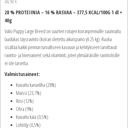
44,90
€
28 % PROTEIINIA – 16 % RASVAA – 377,5 KCAL/100G 1 dl =
40g
Valio Puppy Large Breed on suurten rotujen koiranpennuille suunnattu
laadukas täysravinto (koiran oletettu aikuispaino yli 25 kg). Ruoka
sisältää kaikki pennun turvalliseen kasvuun ja kehitykseen tarvittavat
ravinto- ja hivenaineet sekä vitamiinit, joten ylimääräisille ravintolisille
ei ole tarvetta.
Valmistusaineet:
Kuivattu kananliha (28%)
Maissi (23,7%)
Riisi (12%)
Ohra (9%)
Kuivattu kala (0,5%)
Lohiöljy (0,5%)