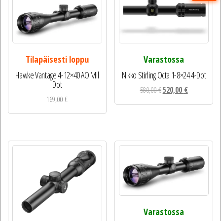
Tilapäisesti loppu
Varastossa
Hawke Vantage 4-12×40 AO Mil
Nikko Stirling Octa 1-8×24 4-Dot
Dot
Alkuperäinen
Nykyinen
580,00
€
520,00
€
169,00
€
hinta
hinta
oli:
on:
580,00 €.
520,00 €.
Varastossa