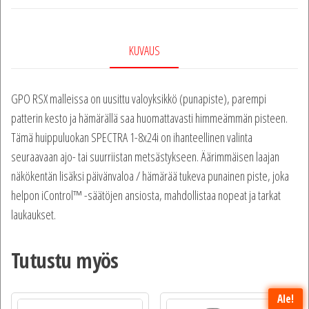
KUVAUS
GPO RSX malleissa on uusittu valoyksikkö (punapiste), parempi
patterin kesto ja hämärällä saa huomattavasti himmeämmän pisteen.
Tämä huippuluokan SPECTRA 1-8x24i on ihanteellinen valinta
seuraavaan ajo- tai suurriistan metsästykseen. Äärimmäisen laajan
näkökentän lisäksi päivänvaloa / hämärää tukeva punainen piste, joka
helpon iControl™ -säätöjen ansiosta, mahdollistaa nopeat ja tarkat
laukaukset.
Tutustu myös
Ale!