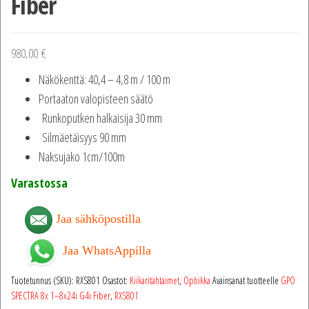
Fiber
980,00
€
Näkökenttä: 40,4 – 4,8 m / 100 m
Portaaton valopisteen säätö
Runkoputken halkaisija 30 mm
Silmäetäisyys 90 mm
Naksujako 1cm/100m
Varastossa
Jaa sähköpostilla
Jaa WhatsAppilla
Tuotetunnus (SKU):
RXS801
Osastot:
Kiikaritähtäimet
,
Optiikka
Avainsanat tuotteelle
GPO
SPECTRA 8x 1–8x24i G4i Fiber
,
RXS801