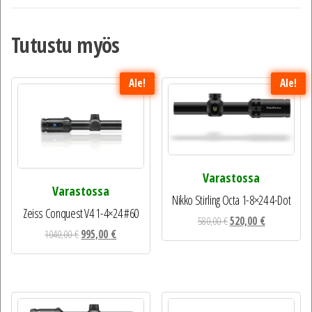
Tutustu myös
Ale!
Ale!
Varastossa
Varastossa
Nikko Stirling Octa 1-8×24 4-Dot
Zeiss Conquest V4 1-4×24 #60
Alkuperäinen
Nykyinen
580,00
€
520,00
€
Alkuperäinen
Nykyinen
1040,00
€
995,00
€
hinta
hinta
hinta
hinta
oli:
on:
oli:
on:
580,00 €.
520,00 €.
1040,00 €.
995,00 €.