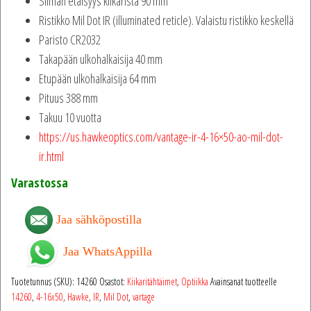
Silmän etäisyys kiikarista 90 mm
Ristikko Mil Dot IR (illuminated reticle). Valaistu ristikko keskellä
Paristo CR2032
Takapään ulkohalkaisija 40 mm
Etupään ulkohalkaisija 64 mm
Pituus 388 mm
Takuu 10 vuotta
https://us.hawkeoptics.com/vantage-ir-4-16×50-ao-mil-dot-
ir.html
Varastossa
Jaa sähköpostilla
Jaa WhatsAppilla
Tuotetunnus (SKU):
14260
Osastot:
Kiikaritähtäimet
,
Optiikka
Avainsanat tuotteelle
14260
,
4-16x50
,
Hawke
,
IR
,
Mil Dot
,
vartage