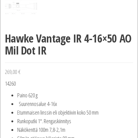
Hawke Vantage IR 4-16×50 AO
Mil Dot IR
269,00
€
14260
Paino 620 g
Suurennosalue 4-16x
Etummaisen linssin eli objektiivin koko 50 mm
Runkoputki 1″. Rengaskiinnitys
Näkökenttä 100m 7,8-2,1m