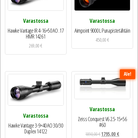
Varastossa
Varastossa
Hawke Vantage IR 4-16×50 AO .17
Aimpoint 9000 L Punapistetähtäin
HMR 14261
450,00
€
269,00
€
Ale!
Varastossa
Varastossa
Zeiss Conquest V6 2.5-15×56
#60
Hawke Vantage 3-9×40 AO 30/30
Duplex 14122
Alkuperäinen
Nykyinen
1890,00
€
1795,00
€