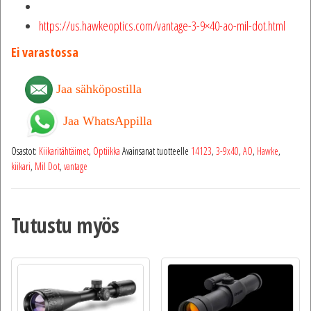
https://us.hawkeoptics.com/vantage-3-9×40-ao-mil-dot.html
Ei varastossa
Jaa sähköpostilla
Jaa WhatsAppilla
Osastot:
Kiikaritähtäimet
,
Optiikka
Avainsanat tuotteelle
14123
,
3-9x40
,
AO
,
Hawke
,
kiikari
,
Mil Dot
,
vantage
Tutustu myös