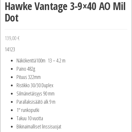
Hawke Vantage 3-9×40 AO Mil
Dot
139,00
€
14123
Näkökenttä100m 13 – 4.2 m
Paino 482g
Pituus 322mm
Ristikko 30/30 Duplex
Silmänetäisyys 90 mm
Parallaksisäätö alk 9 m
1″ runkoputki
Takuu 10 vuotta
Bikinaimalliset linssisuojat