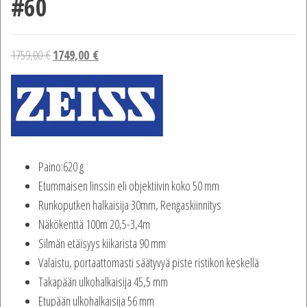
#60
Alkuperäinen
Nykyinen
1759,00
€
1749,00
€
hinta
hinta
oli:
on:
1759,00 €.
1749,00 €.
Paino:620 g
Etummaisen linssin eli objektiivin koko 50 mm
Runkoputken halkaisija 30mm, Rengaskiinnitys
Näkökenttä 100m 20,5-3,4m
Silmän etäisyys kiikarista 90 mm
Valaistu, portaattomasti säätyvyä piste ristikon keskellä
Takapään ulkohalkaisija 45,5 mm
Etupään ulkohalkaisija 56 mm