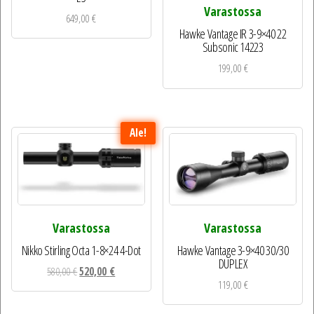
Varastossa
649,00
€
Hawke Vantage IR 3-9×40 22
Subsonic 14223
199,00
€
Ale!
Varastossa
Varastossa
Nikko Stirling Octa 1-8×24 4-Dot
Hawke Vantage 3-9×40 30/30
DUPLEX
Alkuperäinen
Nykyinen
580,00
€
520,00
€
119,00
€
hinta
hinta
oli:
on: