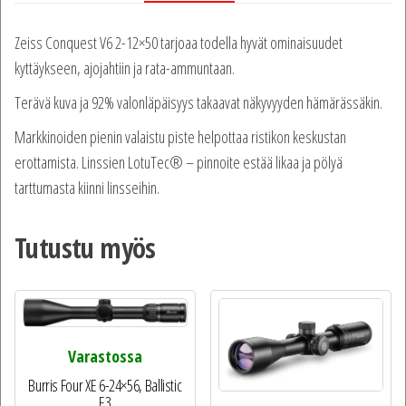
Zeiss Conquest V6 2-12×50 tarjoaa todella hyvät ominaisuudet
kyttäykseen, ajojahtiin ja rata-ammuntaan.
Terävä kuva ja 92% valonläpäisyys takaavat näkyvyyden hämärässäkin.
Markkinoiden pienin valaistu piste helpottaa ristikon keskustan
erottamista. Linssien LotuTec­® – pinnoite estää likaa ja pölyä
tarttumasta kiinni linsseihin.
Tutustu myös
Varastossa
Burris Four XE 6-24×56, Ballistic
E3