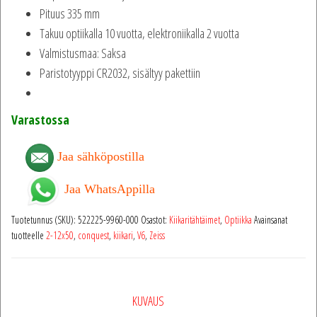
Pituus 335 mm
Takuu optiikalla 10 vuotta, elektroniikalla 2 vuotta
Valmistusmaa: Saksa
Paristotyyppi CR2032, sisältyy pakettiin
Varastossa
Jaa sähköpostilla
Jaa WhatsAppilla
Tuotetunnus (SKU):
522225-9960-000
Osastot:
Kiikaritähtäimet
,
Optiikka
Avainsanat
tuotteelle
2-12x50
,
conquest
,
kiikari
,
V6
,
Zeiss
KUVAUS