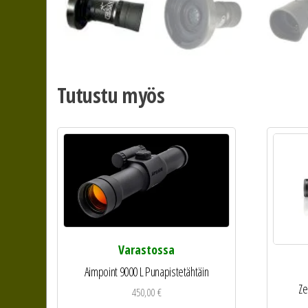
Tutustu myös
Varastossa
Aimpoint 9000 L Punapistetähtäin
Ze
450,00
€