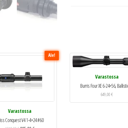
Ale!
Varastossa
Burris Four XE 6-24×56, Ballisti
649,00
€
Varastossa
iss Conquest V4 1-4×24 #60