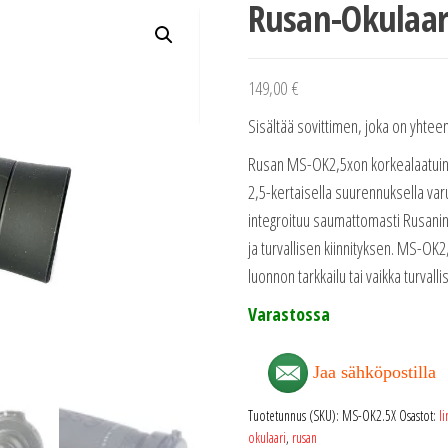
Rusan-Okulaar
149,00
€
Sisältää sovittimen, joka on yhtee
Rusan MS-OK2,5xon korkealaatuinen
2,5-kertaisella suurennuksella var
integroituu saumattomasti Rusani
ja turvallisen kiinnityksen. MS-OK2
luonnon tarkkailu tai vaikka turvall
Varastossa
Jaa sähköpostilla
Tuotetunnus (SKU):
MS-OK2.5X
Osastot:
li
okulaari
,
rusan