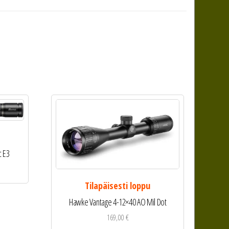
c E3
Tilapäisesti loppu
Hawke Vantage 4-12×40 AO Mil Dot
169,00
€