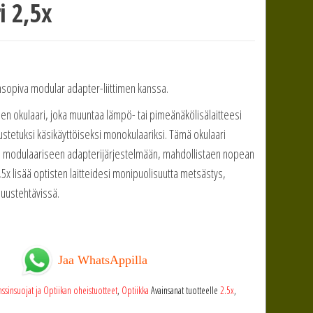
i 2,5x
nsopiva modular adapter-liittimen kanssa.
 okulaari, joka muuntaa lämpö- tai pimeänäkölisälaitteesi
ustetuksi käsikäyttöiseksi monokulaariksi. Tämä okulaari
n modulaariseen adapterijärjestelmään, mahdollistaen nopean
,5x lisää optisten laitteidesi monipuolisuutta metsästys,
isuustehtävissä.
Jaa WhatsAppilla
nssinsuojat ja Optiikan oheistuotteet
,
Optiikka
Avainsanat tuotteelle
2.5x
,