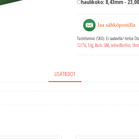
haulikoko: 8,43mm -
23,0
Jaa sähköpostilla
Tuotetunnus (SKU):
Ei saatavilla/-tietoa
Osa
12/76
,
53g
,
Buck
,
S&B
,
sellier&bellot
,
Shot
LISÄTIEDOT