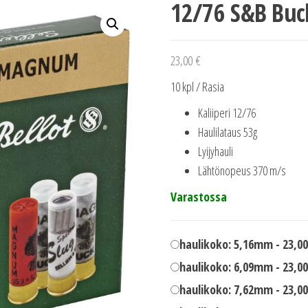
12/76 S&B Bu
23,00
€
10 kpl / Rasia
Kaliiperi 12/76
Haulilataus 53g
Lyijyhauli
Lähtönopeus 370 m/s
Varastossa
haulikoko: 5,16mm -
23,0
haulikoko: 6,09mm -
23,0
haulikoko: 7,62mm -
23,0