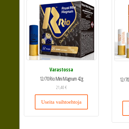
Varastossa
12/70 Rio Mini Magnum 42g
12/70
21,40
€
Useita vaihtoehtoja