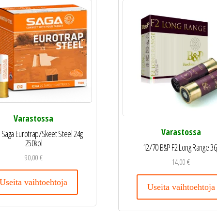
Varastossa
Varastossa
 Saga Eurotrap/Skeet Steel 24g
250kpl
12/70 B&P F2 Long Range 36
90,00
€
14,00
€
Useita vaihtoehtoja
Useita vaihtoehtoja