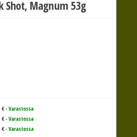
ck Shot, Magnum 53g
0
€
-
Varastossa
0
€
-
Varastossa
0
€
-
Varastossa