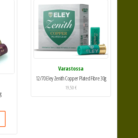
Varastossa
12/70 Eley Zenith Copper Plated Fibre 30g
19,50
€
g