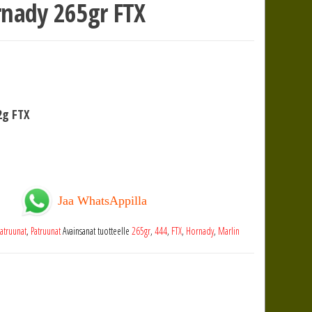
rnady 265gr FTX
2g FTX
Jaa WhatsAppilla
atruunat
,
Patruunat
Avainsanat tuotteelle
265gr
,
444
,
FTX
,
Hornady
,
Marlin