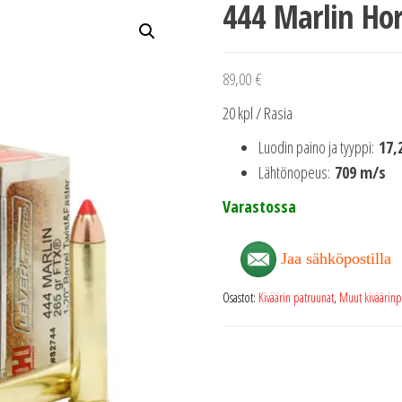
444 Marlin Ho
89,00
€
20 kpl / Rasia
Luodin paino ja tyyppi:
17,
Lähtönopeus:
709 m/s
Varastossa
Jaa sähköpostilla
Osastot:
Kiväärin patruunat
,
Muut kiväärinp