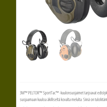
3M™ PELTOR™ SportTac™ -kuulonsuojaimet tarjoavat edistyksel
suojaamaan kuuloa äkilliseltä kovalta melulta. Siinä on tuloliitän