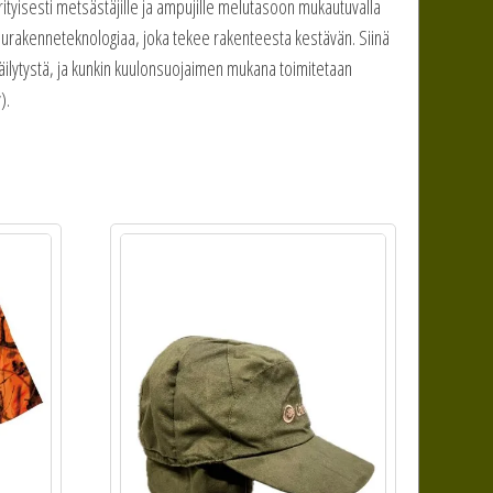
ityisesti metsästäjille ja ampujille melutasoon mukautuvalla
purakenneteknologiaa, joka tekee rakenteesta kestävän. Siinä
 säilytystä, ja kunkin kuulonsuojaimen mukana toimitetaan
).