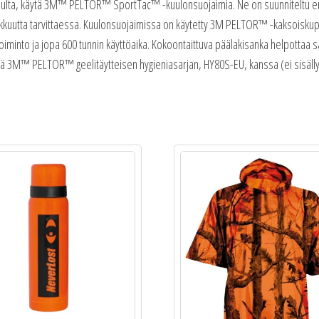
imelulta, käytä 3M™ PELTOR™ SportTac™ -kuulonsuojaimia. Ne on suunniteltu er
makkuutta tarvittaessa. Kuulonsuojaimissa on käytetty 3M PELTOR™ -kaksoisku
utoiminto ja jopa 600 tunnin käyttöaika. Kokoontaittuva päälakisanka helpottaa
ssä 3M™ PELTOR™ geelitäytteisen hygieniasarjan, HY80S-EU, kanssa (ei sisälly