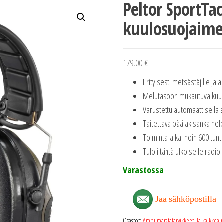
Peltor SportTa
kuulosuojaime
179,00
€
Erityisesti metsästäjille ja 
Melutasoon mukautuva kuulon
Varustettu automaattisella
Taitettava päälakisanka help
Toiminta-aika: noin 600 tunt
Tuloliitäntä ulkoiselle radiol
Varastossa
Jaa sähköpostilla
Osastot:
Ampumaratatarvikkeet
,
Ja kaikkea