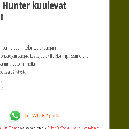
c Hunter kuulevat
t
ampujille suunniteltu kuulonsuojain
suojain suojaa käyttäjää äkilliseltä impulssimelulta
 sammutustoiminnolla
ottaa säilytystä
ia
le
Jaa WhatsAppilla
 muuta
,
Yleinen
Avainsana tuotteelle
Peltor ProTac kuulevat kuulosuojaimet