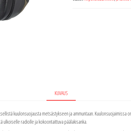
KUVAUS
listä kuulonsuojausta metsästykseen ja ammuntaan. Kuulonsuojaimissa on ä
tä ulkoiselle radiolle ja kokoontaittuva päälakisanka.