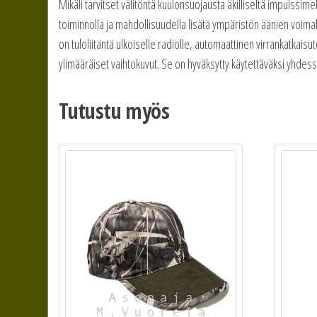
Mikäli tarvitset välitöntä kuulonsuojausta äkilliseltä impulss
toiminnolla ja mahdollisuudella lisätä ympäristön äänien voi
on tuloliitäntä ulkoiselle radiolle, automaattinen virrankatkais
ylimääräiset vaihtokuvut. Se on hyväksytty käytettäväksi yhde
Tutustu myös