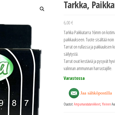
Tarkka, Paik
6,00
€
Tarkka Paikkatarra 16mm on kotimai
paikkaukseen. Tuote sisältää noin 
Tarrat on rullassa ja pakkauksen ko
säilytystä.
Tarrat ovat kestäviä ja pysyvät hyvin
valinnan ammunnan harrastajille.
Varastossa
Jaa sähköpostilla
Osastot:
Ampumaratatarvikkeet
,
Yleinen
Av