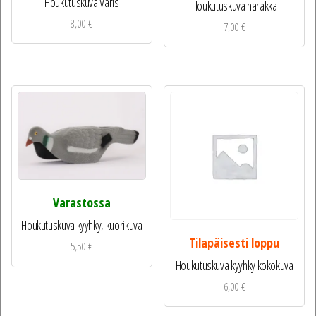
Houkutuskuva Varis
Houkutuskuva harakka
8,00
€
7,00
€
Varastossa
Houkutuskuva kyyhky, kuorikuva
Tilapäisesti loppu
5,50
€
Houkutuskuva kyyhky kokokuva
6,00
€