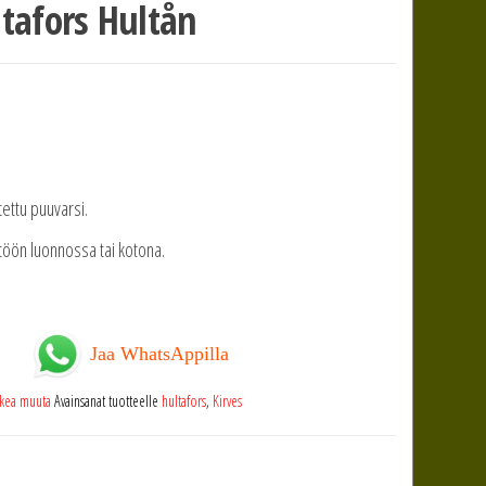
ltafors Hultån
tettu puuvarsi.
töön luonnossa tai kotona.
Jaa WhatsAppilla
kkea muuta
Avainsanat tuotteelle
hultafors
,
Kirves