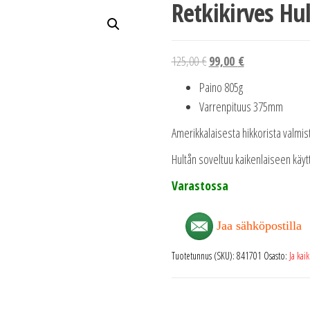
Retkikirves Hu
Alkuperäinen
Nykyinen
125,00
€
99,00
€
hinta
hinta
Paino 805g
oli:
on:
Varrenpituus 375mm
125,00 €.
99,00 €.
Amerikkalaisesta hikkorista valmis
Hultån soveltuu kaikenlaiseen käyt
Varastossa
Jaa sähköpostilla
Tuotetunnus (SKU):
841701
Osasto:
Ja kai