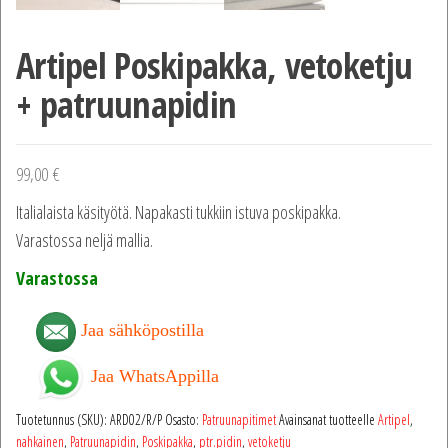
Artipel Poskipakka, vetoketju
+ patruunapidin
99,00
€
Italialaista käsityötä. Napakasti tukkiin istuva poskipakka.
Varastossa neljä mallia.
Varastossa
Jaa sähköpostilla
Jaa WhatsAppilla
Tuotetunnus (SKU):
ARD02/R/P
Osasto:
Patruunapitimet
Avainsanat tuotteelle
Artipel
,
nahkainen
,
Patruunapidin
,
Poskipakka
,
ptr.pidin
,
vetoketju