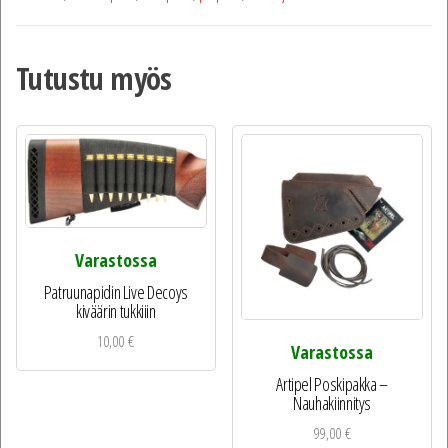
Tutustu myös
Varastossa
Patruunapidin Live Decoys
kiväärin tukkiiin
10,00
€
Varastossa
Artipel Poskipakka –
Nauhakiinnitys
99,00
€