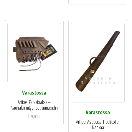
Varastossa
Artipel Poskipakka –
Nauhakiinnitys, patruunapidin
Varastossa
109,00
€
Artipel Asepussi Haulikolle,
Nahkaa