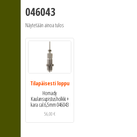
046043
Näytetään ainoa tulos
Tilapäisesti loppu
Hornady
Kaulansupistusholkki +
kara cal.6,5mm 046043
56,00
€