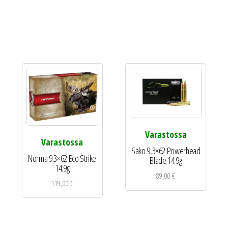
Varastossa
Varastossa
Sako 9,3×62 Powerhead
Norma 9.3×62 Eco Strike
Blade 14.9g
14.9g
89,00
€
119,00
€