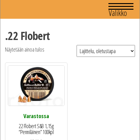
Valikko
.22 Flobert
Näytetään ainoa tulos
Varastossa
22 Flobert S&B 1,15g
“Penniläinen” 100kpl