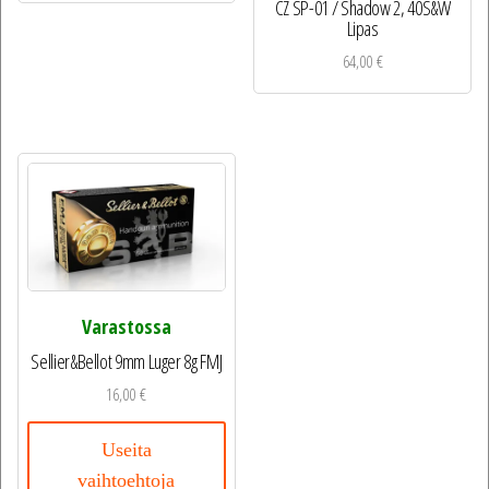
CZ SP-01 / Shadow 2, 40S&W
Lipas
64,00
€
Varastossa
Sellier&Bellot 9mm Luger 8g FMJ
16,00
€
Useita
vaihtoehtoja