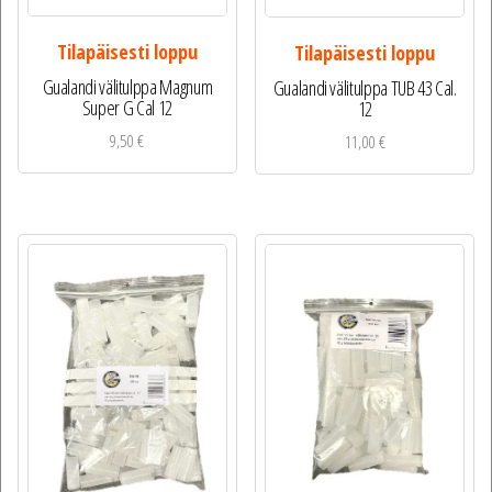
Tilapäisesti loppu
Tilapäisesti loppu
Gualandi välitulppa Magnum
Gualandi välitulppa TUB 43 Cal.
Super G Cal 12
12
9,50
€
11,00
€